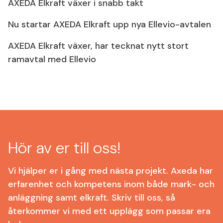
AXEDA Elkraft växer i snabb takt
Nu startar AXEDA Elkraft upp nya Ellevio-avtalen
AXEDA Elkraft växer, har tecknat nytt stort
ramavtal med Ellevio
Hör av er till oss!
Vi hjälper er i gång med nästa projekt. Axeda har
erfarenhet och kompetens inom både mark- och
anläggning samt elkraft. Skriv till oss, så
återkommer vi med ett upplägg som passar era